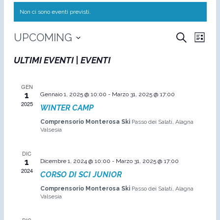
Non ci sono eventi previsti.
EVE
E
UPCOMING
CERCA
LISTA
Seleziona
VI
ULTIMI EVENTI | EVENTI
RIC
la
NA
data.
GEN
E
1
Gennaio 1, 2025 @ 10:00
-
Marzo 31, 2025 @ 17:00
2025
WINTER CAMP
VIS
Comprensorio Monterosa Ski
Passo dei Salati, Alagna
Valsesia
NAV
DIC
1
Dicembre 1, 2024 @ 10:00
-
Marzo 31, 2025 @ 17:00
2024
CORSO DI SCI JUNIOR
Comprensorio Monterosa Ski
Passo dei Salati, Alagna
Valsesia