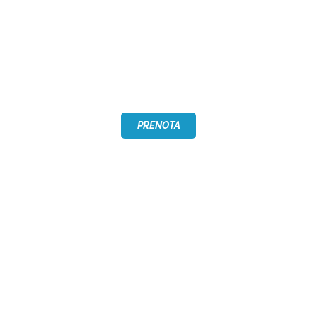
CHI SIAMO
INVERNO
ESTATE
PRENOTA
PROGETTI
EVENTI
TAG: GOPRO
CONTATTI
TERRITORIO