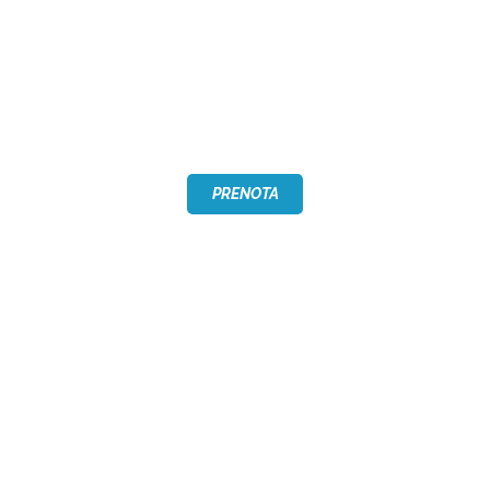
CHI SIAMO
INVERNO
ESTATE
PRENOTA
PROGETTI
EVENTI
CONTATTI
TERRITORIO
ALESSANDRA 