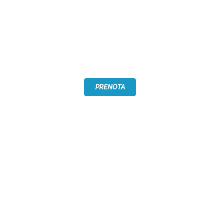
CHI SIAMO
INVERNO
ESTATE
PRENOTA
PROGETTI
EVENTI
CONTATTI
TERRITORIO
MARTINA 