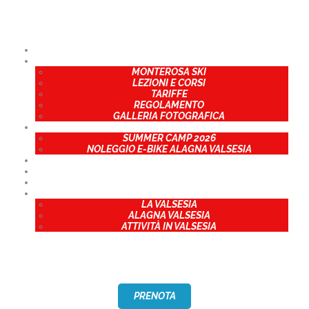
CHI SIAMO
CHI SIAMO
INVERNO
INVERNO
MONTEROSA SKI
LEZIONI E CORSI
ESTATE
TARIFFE
REGOLAMENTO
GALLERIA FOTOGRAFICA
ESTATE
PROGETTI
SUMMER CAMP 2026
NOLEGGIO E-BIKE ALAGNA VALSESIA
PROGETTI
EVENTI
EVENTI
CONTATTI
TERRITORIO
LA VALSESIA
CONTATTI
ALAGNA VALSESIA
ATTIVITÀ IN VALSESIA
TERRITORIO
PRENOTA