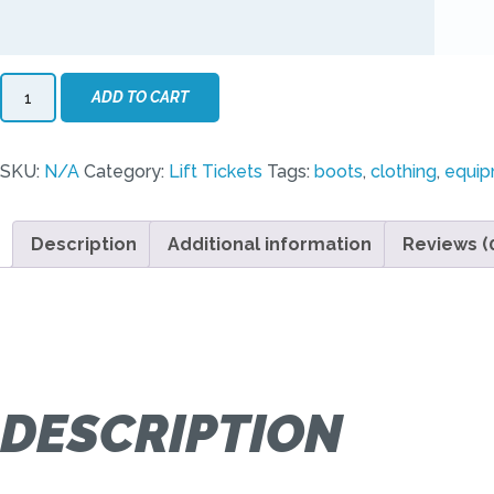
Adult
ADD TO CART
Season
Pass
quantity
SKU:
N/A
Category:
Lift Tickets
Tags:
boots
,
clothing
,
equi
Description
Additional information
Reviews (
DESCRIPTION