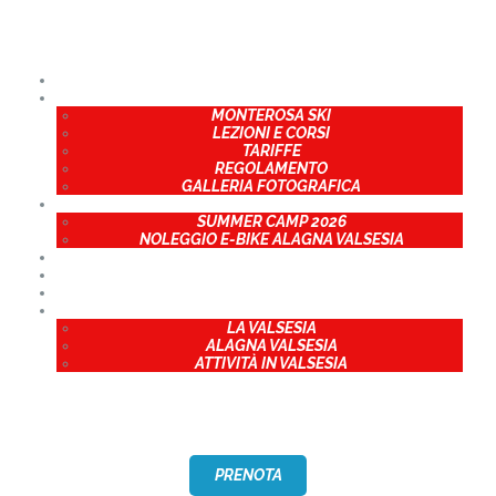
CHI SIAMO
CHI SIAMO
INVERNO
INVERNO
MONTEROSA SKI
LEZIONI E CORSI
ESTATE
TARIFFE
REGOLAMENTO
GALLERIA FOTOGRAFICA
ESTATE
PROGETTI
SUMMER CAMP 2026
NOLEGGIO E-BIKE ALAGNA VALSESIA
PROGETTI
EVENTI
EVENTI
CONTATTI
TERRITORIO
LA VALSESIA
CONTATTI
ALAGNA VALSESIA
ATTIVITÀ IN VALSESIA
TERRITORIO
PRENOTA