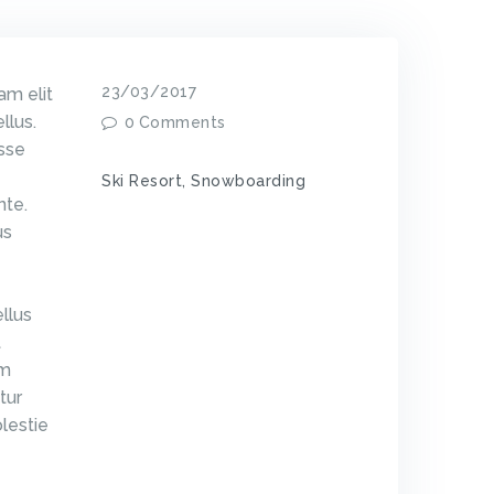
23/03/2017
am elit
llus.
0
Comments
isse
Ski Resort
,
Snowboarding
nte.
us
llus
t
am
tur
olestie