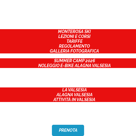
CHI SIAMO
CHI SIAMO
INVERNO
INVERNO
MONTEROSA SKI
LEZIONI E CORSI
ESTATE
TARIFFE
REGOLAMENTO
GALLERIA FOTOGRAFICA
ESTATE
PROGETTI
SUMMER CAMP 2026
NOLEGGIO E-BIKE ALAGNA VALSESIA
PROGETTI
EVENTI
EVENTI
CONTATTI
TERRITORIO
LA VALSESIA
CONTATTI
ALAGNA VALSESIA
ATTIVITÀ IN VALSESIA
TERRITORIO
PRENOTA