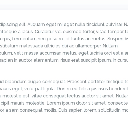
iscing elit. Aliquam eget mi eget nulla tincidunt pulvinar. N
esque a lacus. Curabitur vel euismod tortor, vitae tempor te
l turpis, fermentum nec posuere id, luctus ac metus. Suspend
stibulum malesuada ultricies dui ac ullamcorper. Nullam
ulum, velit massa accumsan metus, eget lacinia orci est a a
sapien in auctor elementum, risus erat suscipit ipsum, in curs
 id bibendum augue consequat. Praesent porttitor tristique te
mauris eget, volutpat ligula. Donec eu felis quis risus hendreri
a molestie est, vitae consequat lectus auctor sit amet. Null
cipit mauris molestie. Lorem ipsum dolor sit amet, consecte
ttitor a sem consequat mollis. Duis sapien lorem, sollicitudin m