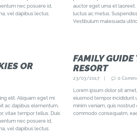
ermentum nec posuere id,
auctor eget urna et laoreet.
a, vel dapibus lectus.
luctus ac metus. Suspendiss
Vestibulum malesuada ultric
FAMILY GUIDE
KIES OR
RESORT
23/03/2017
0
Comme
Lorem ipsum dolor sit amet, 
ng elit. Aliquam eget mi
eiusmod tempor incididunt u
cipit ac dapibus elementum,
minim veniam, quis nostrud ex
r, vitae tempor tellus. Duis
commodo consequatm, eaq
ermentum nec posuere id,
a, vel dapibus lectus.