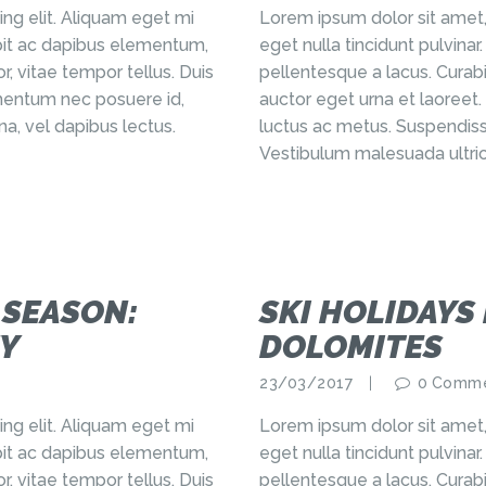
ng elit. Aliquam eget mi
Lorem ipsum dolor sit amet,
cipit ac dapibus elementum,
eget nulla tincidunt pulvina
r, vitae tempor tellus. Duis
pellentesque a lacus. Curabi
ermentum nec posuere id,
auctor eget urna et laoreet.
a, vel dapibus lectus.
luctus ac metus. Suspendiss
Vestibulum malesuada ultric
 SEASON:
SKI HOLIDAYS 
Y
DOLOMITES
23/03/2017
0
Comme
ng elit. Aliquam eget mi
Lorem ipsum dolor sit amet,
cipit ac dapibus elementum,
eget nulla tincidunt pulvina
r, vitae tempor tellus. Duis
pellentesque a lacus. Curabi