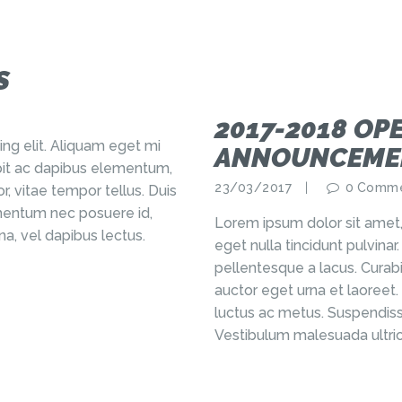
S
2017-2018 OP
ng elit. Aliquam eget mi
ANNOUNCEME
cipit ac dapibus elementum,
23/03/2017
0
Comme
r, vitae tempor tellus. Duis
ermentum nec posuere id,
Lorem ipsum dolor sit amet,
a, vel dapibus lectus.
eget nulla tincidunt pulvina
pellentesque a lacus. Curabi
auctor eget urna et laoreet.
luctus ac metus. Suspendiss
Vestibulum malesuada ultric