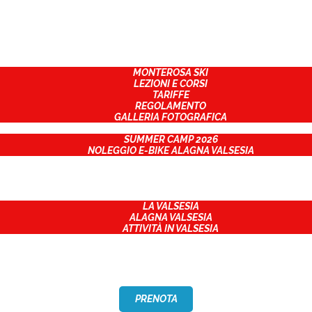
CHI SIAMO
CHI SIAMO
INVERNO
INVERNO
MONTEROSA SKI
LEZIONI E CORSI
ESTATE
TARIFFE
REGOLAMENTO
GALLERIA FOTOGRAFICA
ESTATE
PROGETTI
SUMMER CAMP 2026
NOLEGGIO E-BIKE ALAGNA VALSESIA
PROGETTI
EVENTI
EVENTI
CONTATTI
TERRITORIO
LA VALSESIA
CONTATTI
ALAGNA VALSESIA
ATTIVITÀ IN VALSESIA
TERRITORIO
PRENOTA